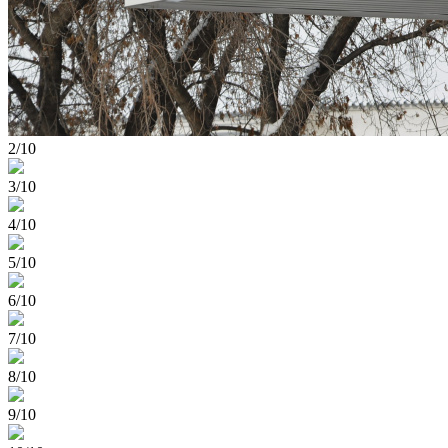
2/10
3/10
4/10
5/10
6/10
7/10
8/10
9/10