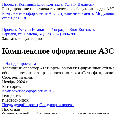
Проекты
Компания
Блог
Контакты
Услуги
Вакансии
Брендирование и поставка технического оборудования для АЗ
Комплексное оформление АЗС
Отдельные элементы
Модульные
стелы для АЗС
Проекты
Услуги
Компания
География
Блог
Контакты
Барнаул, ул. Попова, 5Д
+7 (3852) 480‒780
Заказать консультацию
Комплексное оформление АЗС
Назад к проектам
Топливный оператор «Татнефть» обновляет фирменный стиль с
обновлённом стиле заправочного комплекса «Татнефть», расп
Срок реализации:
Ноябрь, 2024 г.
Категория:
Комплексное оформление АЗС
География:
г. Новосибирск
Предыдущий проект
Следующий проект
Про стиль
Отличительной особенностью нового визуального стиля стан