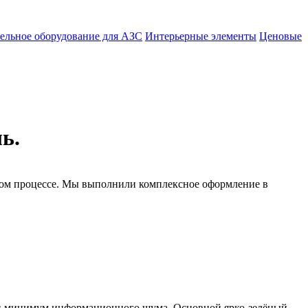
ельное оборудование для АЗС
Интерьерные элементы
Ценовые
ь.
том процессе. Мы выполнили комплексное оформление в
» и минимум информационного шума. Основной ярко-зелёный