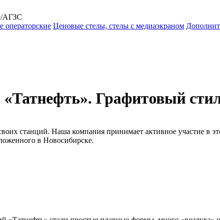
С/АГЗС
 операторские
Ценовые стелы, стелы с медиаэкраном
Дополнит
 «Татнефть». Графитовый стил
воих станций. Наша компания принимает активное участие в э
оложенного в Новосибирске.
ций «Татнефть» стали простые плавные формы, много «воздуха