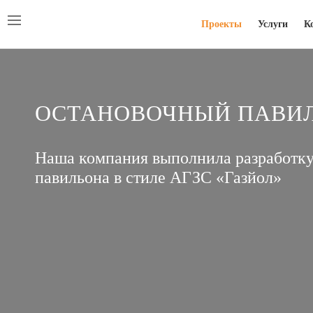
Проекты
Услуги
К
Проекты
Бренд
АЗС/
Компания
ОСТАНОВОЧНЫЙ ПАВИЛ
Комп
Блог
Отде
Наша компания выполнила разработку,
Контакты
Моду
павильона в стиле АГЗС «Газйол»
Ценов
Услуги
Допол
Вакансии
Инте
Цено